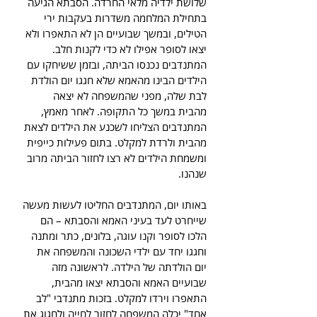
שלושת ילדיה מלאי החרדה. הסבתא הגיעה 
בתחילת המלחמה משדרות בעקבות ירי 
הטילים, ובמשך שבועיים הן לא התאפרו ולא 
יצאו לסופר אפילו לא כדי לקנות חלב. 
המתנדבים נכנסו הביתה, ובזמן ששיחקו עם 
הילדים הבינו מהאמא שלא חגגו יום הולדת 
לבת שלה, מפני שהמשפחה לא יצאה 
מהבית במשך כל התקופה. לאחר מאמץ, 
המתנדבים הצליחו לשכנע את הילדים לצאת 
מהבית ולרדת למקלט. בתום פעילות כייפית 
ומשמחת הילדים לא רצו לחזור הביתה מרוב 
שנהנו.
באותו יום, המתנדבים החליטו לעשות מעשה 
שייחרט לעד בעיני האמא והסבתא – הם 
הלכו לסופר וקנו עוגה, בלונים, כתר ומתנה 
וחגגו יחד עם ילדי השכונה והמשפחה את 
יום הולדתה של הילדה. לראשונה מזה 
שבועיים האמא והסבתא יצאו מהבית, 
התאפרו וירדו למקלט. בזכות מתנדבי "לב 
אחד" יכלה המשפחה לחזור לחייה ולחגוג את 