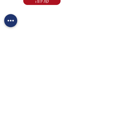
שליחה
*3197
moked@levechad.org
דרך פרת 1, כפר אדומים