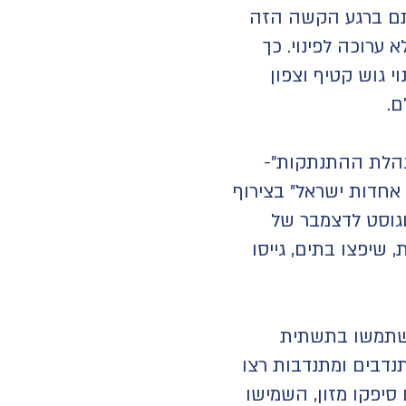
ותם ברגע הקשה הזה
 ערוכה לפינוי. כך
וי גוש קטיף וצפון
ם.
נהלת ההתנתקות"-
אחדות ישראל" בצירוף
וגוסט לדצמבר של
 שיפצו בתים, גייסו
השתמשו בתשתית
ץ 2005 והפעילו אותה ביישובי הצפון שהיו תחת אש. כ-1,500 מתנדבים ומתנדבות רצו
 סיפקו מזון, השמישו