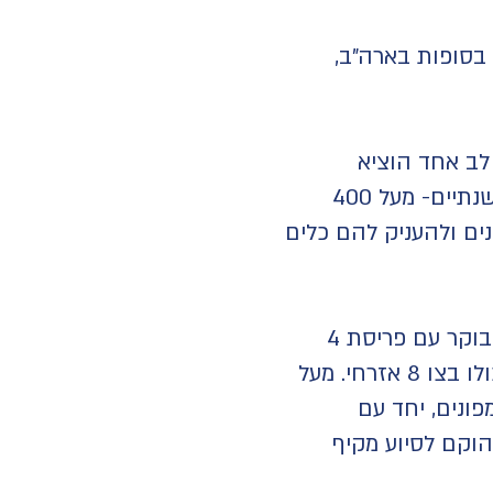
 בסופות בארה"ב,
לב אחד הוציא
משלחת חירום לאוקראינה. הארגון פעל באופן רציף באוקראינה במשך קרוב לשנתיים- מעל 400
נים ולהעניק להם כלים
המתנדבים והמתנדבות של ארגון ״לב אחד״ יצאו לדרך בבוקר עם פריסת 4
חמ"לים ראשונים שתוך שבועיים הפכו ל-16 בכל רחבי הארץ, הארגון התגייס כולו בצו 8 אזרחי. מעל
פונים, יחד עם
הוקם לסיוע מקיף