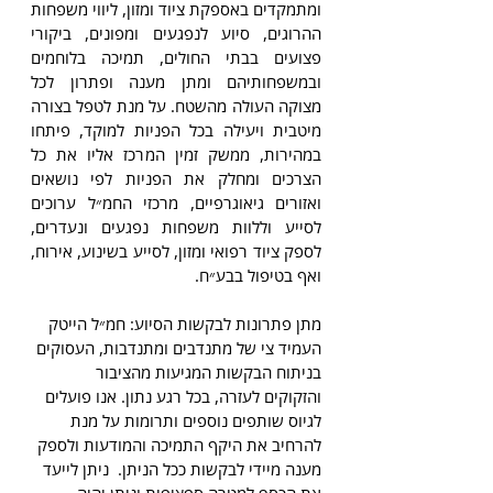
ומתמקדים באספקת ציוד ומזון, ליווי משפחות 
ההרוגים, סיוע לנפגעים ומפונים, ביקורי 
פצועים בבתי החולים, תמיכה בלוחמים 
ובמשפחותיהם ומתן מענה ופתרון לכל 
מצוקה העולה מהשטח. על מנת לטפל בצורה 
מיטבית ויעילה בכל הפניות למוקד, פיתחו 
במהירות, ממשק זמין המרכז אליו את כל 
הצרכים ומחלק את הפניות לפי נושאים 
ואזורים גיאוגרפיים, מרכזי החמ״ל ערוכים 
לסייע וללוות משפחות נפגעים ונעדרים, 
לספק ציוד רפואי ומזון, לסייע בשינוע, אירוח, 
ואף בטיפול בבע״ח.
מתן פתרונות לבקשות הסיוע: חמ״ל הייטק 
העמיד צי של מתנדבים ומתנדבות, העסוקים 
בניתוח הבקשות המגיעות מהציבור 
והזקוקים לעזרה, בכל רגע נתון. אנו פועלים 
לגיוס שותפים נוספים ותרומות על מנת 
להרחיב את היקף התמיכה והמודעות ולספק 
מענה מיידי לבקשות ככל הניתן.  ניתן לייעד 
את הכסף למטרה ספציפית וניתן יהיה 