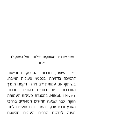
פינוי אזרחים מאופקים. צילום: חמל הייטק לב 
אחד
בצו השעה, חברות ההייטק מתגייסות 
לתמיכה בלחימה ובנפגעי פעולות האיבה. 
בשיתוף עם עמותת ׳לב אחד׳, הקמנו מערך 
התנדבות וגיוס כספים בהובלת חברות 
Fiverr ו-HiBob. במסגרת פעילות העמותה 
הוקמו כבר שבעה חמ״לים הפועלים ברחבי 
הארץ ובניו יורק, והמתנדבים פועלים לתת 
מענה לצרכים הרבים העולים מהשטח 