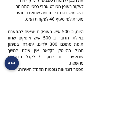
לעקוב באופן מפורט אחרי כספי התרומה 
והשימוש בהם. כל תרומה שתועבר תהיה 
מוכרת לפי סעיף 46 לפקודת המס.
היום, כ 500 איש מאופקים יוצאים להתארח 
באילת. מדובר ב 500 איש אופקים שחוו 
תופת מתוכם 300 ילדים, יתארחו במימון 
חמ”ל ההייטק בקלאב אין אילת למשך 
שבועיים. ניתן לסקר / לקבל סרטונים 
מהשטח.
מספר דוגמאות נוספות מחמ”ל האירוח:
31 משפחות מאופקים פונו לסלינה 
צוקים תחת חמל ההייטק (חמל אירוח)
100 משפחות לקלאב אין אילת
יש גם 31 משפחות בסלינה דזרט
יובלים תרמו 27 דירות בהוד השרון. 
שיהיו מוכנות בסופ”ש הקרוב.
לכתבה המלאה
(...)  