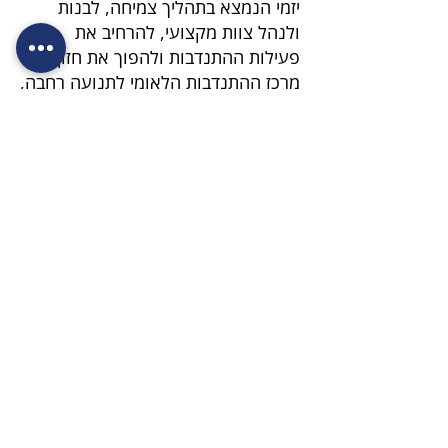
יזמי הנמצא בתהליך צמיחה, לבנות
ולנהל צוות מקצועי, להרחיב את
פעילות ההתנדבות ולהפוך את חזון
מרכז ההתנדבות הלאומי לתנועה רחבה,
אפקטיבית, מדידה ובת־קיימא.
אודות המשרה
מנהל/ת קהילות וליווי שותפים
ארגון "לב אחד" מחפש מנהל/ת קהילה
מוכשר/ת להובלת מערך המתנדבים
וליווי השותפים המשתמשים במערכות
הארגון. התפקיד משלב עבודה עם
אנשים, בניית קהילה רתומה לחזון וליווי
מקצועי של שותפים. אנו מחפשים דמות
כריזמטית עם יכולת הדרכה וזיקה