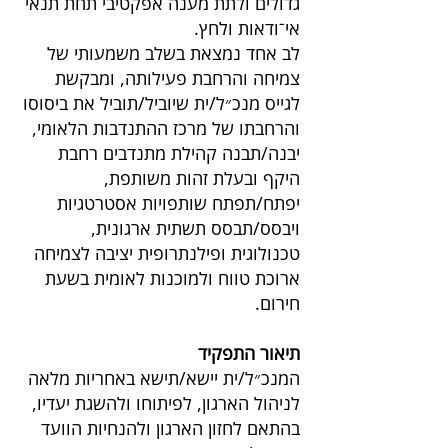
גדולים ולתת מענה אפקטיבי תחת תנאי
אי־ודאות ולחץ.
לב אחד נמצאת בשלב משמעותי של
צמיחה והרחבת פעילותה, ומבקשת
לגייס מנכ״ל/ית שיוביל/תוביל את ביסוסו
והרחבתו של מרכז ההתנדבות הלאומי,
יבנה/תבנה קהילת מתנדבים רחבת
היקף ובעלת זהות משותפת,
יפתח/תפתח שותפויות אסטרטגיות
ויבסס/תבסס תשתית ארגונית,
טכנולוגית ופילנתרופית יציבה לצמיחה
ארוכת טווח ולמוכנות לאומית בשעת
חירום.
תיאור התפקיד
המנכ״ל/ית יישא/תישא באחריות מלאה
לניהול הארגון, לפיתוחו ולהשגת יעדיו,
בהתאם לחזון הארגון ולהנחיות הוועד