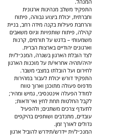
המנהל.
התפקיד משלב מנהיגות ארגונית
וחברתית, יכולת ביצוע גבוהה, פיתוח
והרחבת פעילות בקנה מידה רחב, בניית
קהילה, פיתוח שותפויות וגיוס משאבים
משמעותי – בדגש על תורמים, קרנות
וארגונים יהודיים בארצות הברית.
לצד הובלת הארגון בשגרה, המנכ״ל/ית
יהיה/תהיה אחראי/ת על מוכנות הארגון
לחירום ועל הובלתו במצבי משבר.
התפקיד דורש יכולת לעבור במהירות
מדפוס פעולה מתוכנן וארוך טווח
למודל הפעלה אינטנסיבי, גמיש ומהיר;
לקבל החלטות תחת לחץ ואי־ודאות;
לתעדף צרכים משתנים; ולהפעיל
עובדים, מתנדבים ושותפים בהיקפים
גדולים לאורך זמן.
המנכ״ל/ית יידרש/תידרש להוביל ארגון